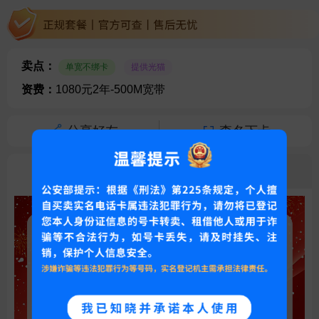
卖点：
单宽不绑卡
提供光猫
资费：
1080元2年-500M宽带
分享好友
查名下卡
资费详情
产品资料
常见问题