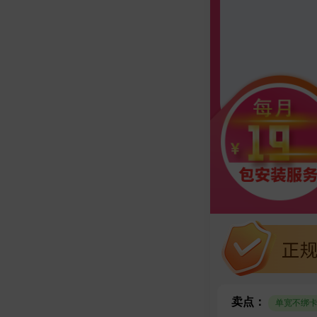
卖点：
单宽不绑