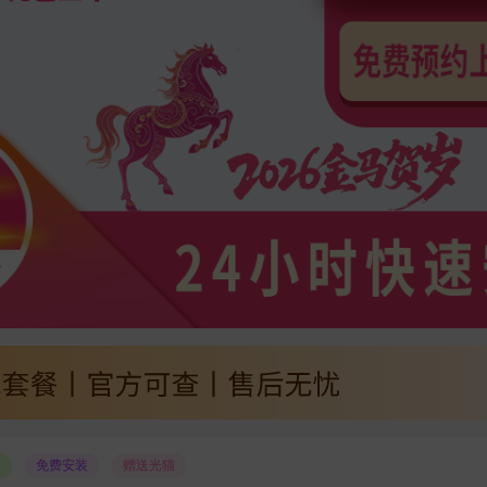
卡
免费安装
赠送光猫