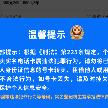
，560元2年，680元3年
分享好友
查名下
情
产品资料