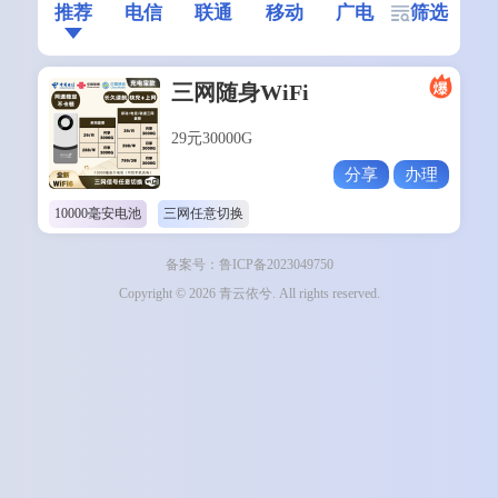
推荐
电信
联通
移动
广电
筛选
三网随身WiFi
29元30000G
分享
办理
10000毫安电池
三网任意切换
备案号：鲁ICP备2023049750
Copyright © 2026 青云依兮. All rights reserved.